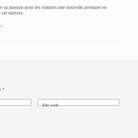
e sa passion pour les voitures une nouvelle aventure en
 cet univers.
24
ec
*
Site web