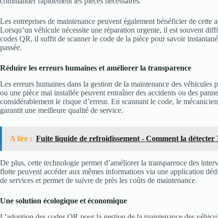
commander rapidement les pièces nécessaires.
Les entreprises de maintenance peuvent également bénéficier de cette a
Lorsqu’un véhicule nécessite une réparation urgente, il est souvent diffi
codes QR, il suffit de scanner le code de la pièce pour savoir instantan
passée.
Réduire les erreurs humaines et améliorer la transparence
Les erreurs humaines dans la gestion de la maintenance des véhicules 
ou une pièce mal installée peuvent entraîner des accidents ou des panne
considérablement le risque d’erreur. En scannant le code, le mécanicien 
garantit une meilleure qualité de service.
A lire :
Fuite liquide de refroidissement - Comment la détecter 
De plus, cette technologie permet d’améliorer la transparence des interv
flotte peuvent accéder aux mêmes informations via une application dédiée
de services et permet de suivre de près les coûts de maintenance.
Une solution écologique et économique
L’adoption des codes QR pour la gestion de la maintenance des véhicul