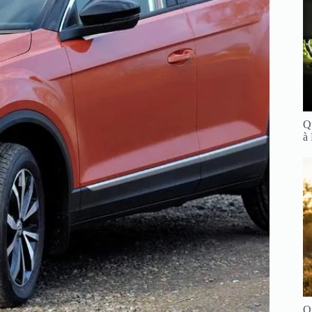
Q
à
Q