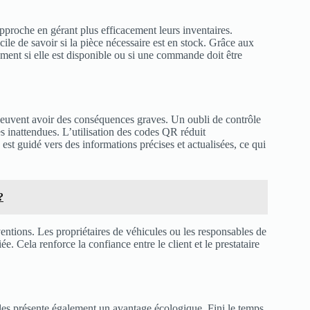
pproche en gérant plus efficacement leurs inventaires.
cile de savoir si la pièce nécessaire est en stock. Grâce aux
ément si elle est disponible ou si une commande doit être
peuvent avoir des conséquences graves. Un oubli de contrôle
s inattendues. L’utilisation des codes QR réduit
est guidé vers des informations précises et actualisées, ce qui
?
entions. Les propriétaires de véhicules ou les responsables de
. Cela renforce la confiance entre le client et le prestataire
es présente également un avantage écologique. Fini le temps