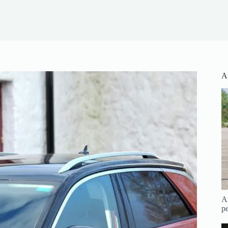
Ar
Au
pe