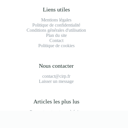
Liens utiles
Mentions légales
Politique de confidentialité
Conditions générales d'utilisation
Plan du site
Contact
Politique de cookies
Nous contacter
contact@cirp.fr
Laisser un message
Articles les plus lus
Peugeot partner tepee à éviter
2008 modèle à éviter
Durée de vie moteur 1.2 puretech 110
Prix main d'oeuvre garage