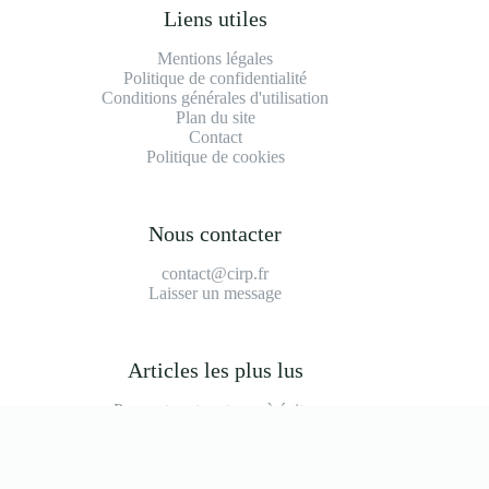
Liens utiles
Mentions légales
Politique de confidentialité
Conditions générales d'utilisation
Plan du site
Contact
Politique de cookies
Nous contacter
contact@cirp.fr
Laisser un message
Articles les plus lus
Peugeot partner tepee à éviter
2008 modèle à éviter
Durée de vie moteur 1.2 puretech 110
Prix main d'oeuvre garage
Bmw série 1 f40 modèle à éviter