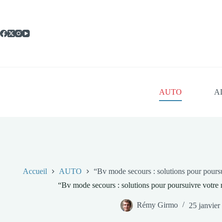
Passer
au
contenu
AUTO
A
Accueil
AUTO
“Bv mode secours : solutions pour pours
“Bv mode secours : solutions pour poursuivre votre
Rémy Girmo
25 janvier