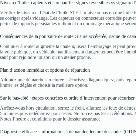
Niveau d’huile, capteurs et surchauffe : signes réversibles vs signaux d’
Vérifiez le niveau et l’état de l’huile ATF. Un niveau bas ou une huile
se corriger après vidange. Les capteurs ou connecteurs corrodés peuven
pertes de rapports persistantes indiquent un dommage mécanique série
Conséquences de la poursuite de route : usure accélérée, risque de casse
Continuer à rouler augmente la chaleur, usera l’embrayage et peut provoqu
la voie publique, un véhicule manifestement dangereux peut être immobi
sauf pour rejoindre un abri ou un atelier proche.
Plan d’action immédiat et options de réparation
Adoptez une démarche structurée : sécurisez, diagnostiquez, puis répare
limiter les dégâts et choisir la meilleure option.
Sur le bas-côté : étapes concrètes et ordre d’intervention pour sécuriser l
Arrêtez-vous hors circulation, serrez le frein, allumez les feux de détres
5 minutes puis redémarrez pour tester. Ne forcez pas les accélérations.
Notez l’heure et conditions pour le dossier assurance.
Diagnostic efficace : informations à demander, lecture des codes (OD