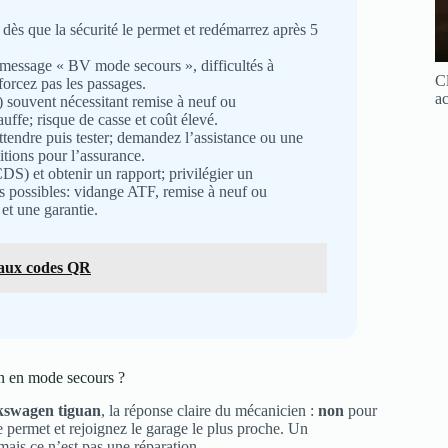
ès que la sécurité le permet et redémarrez après 5
message « BV mode secours », difficultés à
Cl
forcez pas les passages.
ac
souvent nécessitant remise à neuf ou
uffe; risque de casse et coût élevé.
attendre puis tester; demandez l’assistance ou une
itions pour l’assurance.
DS) et obtenir un rapport; privilégier un
 possibles: vidange ATF, remise à neuf ou
et une garantie.
 aux codes QR
n en mode secours ?
lkswagen tiguan
, la réponse claire du mécanicien :
non
pour
e permet et rejoignez le garage le plus proche. Un
mais ce n’est pas une réparation.