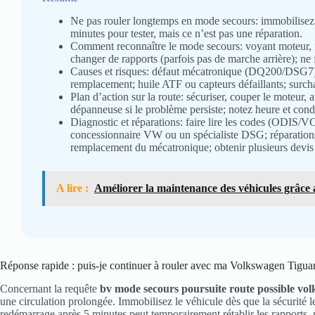
Ne pas rouler longtemps en mode secours: immobilisez d
minutes pour tester, mais ce n’est pas une réparation.
Comment reconnaître le mode secours: voyant moteur, 
changer de rapports (parfois pas de marche arrière); ne 
Causes et risques: défaut mécatronique (DQ200/DSG7) 
remplacement; huile ATF ou capteurs défaillants; surcha
Plan d’action sur la route: sécuriser, couper le moteur, 
dépanneuse si le problème persiste; notez heure et cond
Diagnostic et réparations: faire lire les codes (ODIS/VC
concessionnaire VW ou un spécialiste DSG; réparations
remplacement du mécatronique; obtenir plusieurs devis 
A lire :
Améliorer la maintenance des véhicules grâce
Réponse rapide : puis-je continuer à rouler avec ma Volkswagen Tigua
Concernant la requête
bv mode secours poursuite route possible vo
une circulation prolongée. Immobilisez le véhicule dès que la sécurité l
redémarrage après 5 minutes peut temporairement rétablir les rapports, 