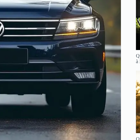
Q
à
Q