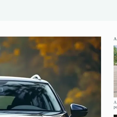
Ar
Au
pe