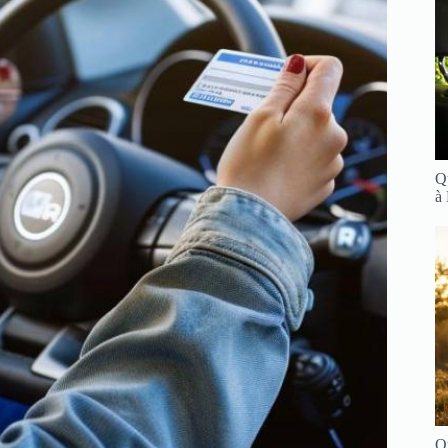
Q
à
Q