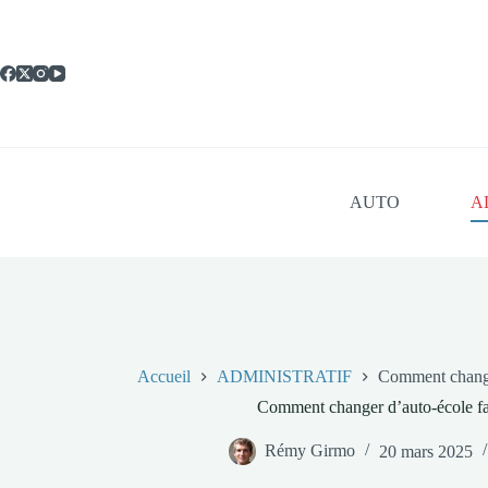
Passer
au
contenu
AUTO
A
Accueil
ADMINISTRATIF
Comment change
Comment changer d’auto-école fa
Rémy Girmo
20 mars 2025