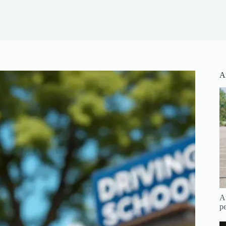
Ar
Au
pe