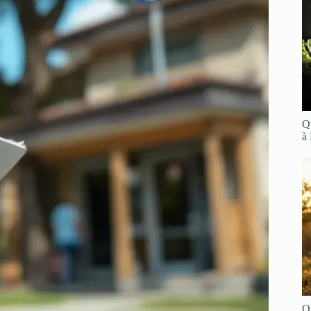
Q
à
Q