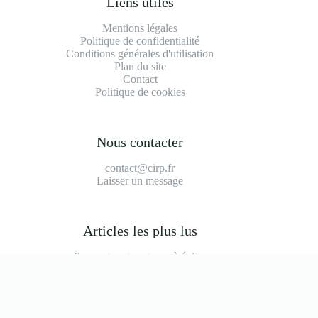
Liens utiles
Mentions légales
Politique de confidentialité
Conditions générales d'utilisation
Plan du site
Contact
Politique de cookies
Nous contacter
contact@cirp.fr
Laisser un message
Articles les plus lus
Peugeot partner tepee à éviter
2008 modèle à éviter
Durée de vie moteur 1.2 puretech 110
Prix main d'oeuvre garage
Bmw série 1 f40 modèle à éviter