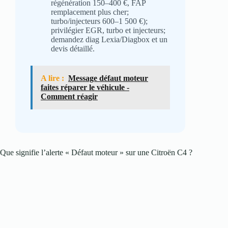
régénération 150–400 €, FAP
remplacement plus cher;
turbo/injecteurs 600–1 500 €);
privilégier EGR, turbo et injecteurs;
demandez diag Lexia/Diagbox et un
devis détaillé.
A lire :
Message défaut moteur
faites réparer le véhicule -
Comment réagir
Que signifie l’alerte « Défaut moteur » sur une Citroën C4 ?