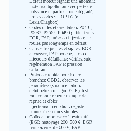
Défaut moteur signale une anomalie
moteur/antipollution avec perte de
puissance et parfois mode dégradé;
lire les codes via OBD2 (ou
Lexia/Diagbox).
Codes utiles et orientation: P0401,
P0087, P2562, P0490 guident vers
EGR, FAP, turbo ou injection; ne
roulez pas longtemps en défaut.
Causes fréquentes et signes: EGR
encrassée, FAP bouché, turbo ou
injecteurs défaillants; vérifiez suie,
régénération FAP et pression
carburant.
Protocole rapide pour isoler:
branchez OBD2, observez les
paramètres (suralimentation,
débitmètre, consigne EGR); test
routier pour repérer manque de
reprise et cibler
injection/alimentation; dépiste
pannes électriques simples.
Coûts et priorités: coût estimatif
(EGR nettoyage 200–500 €, EGR
remplacement ~600 €; FAP