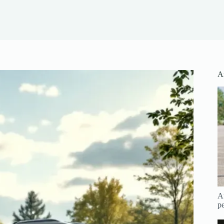
Ar
Au
pe