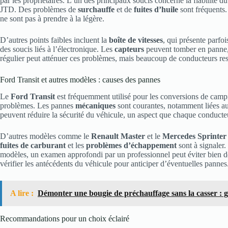
par les propriétaires. L’un des principaux soucis concerne la fiabilité 
JTD. Des problèmes de
surchauffe
et de
fuites d’huile
sont fréquents.
ne sont pas à prendre à la légère.
D’autres points faibles incluent la
boîte de vitesses
, qui présente parfoi
des soucis liés à l’électronique. Les
capteurs
peuvent tomber en panne, 
régulier peut atténuer ces problèmes, mais beaucoup de conducteurs res
Ford Transit et autres modèles : causes des pannes
Le
Ford Transit
est fréquemment utilisé pour les conversions de camp
problèmes. Les pannes
mécaniques
sont courantes, notamment liées a
peuvent réduire la sécurité du véhicule, un aspect que chaque conducteur
D’autres modèles comme le
Renault Master
et le
Mercedes Sprinter
fuites de carburant
et les
problèmes d’échappement
sont à signaler
modèles, un examen approfondi par un professionnel peut éviter bien de
vérifier les antécédents du véhicule pour anticiper d’éventuelles pannes
A lire :
Démonter une bougie de préchauffage sans la casser : 
Recommandations pour un choix éclairé