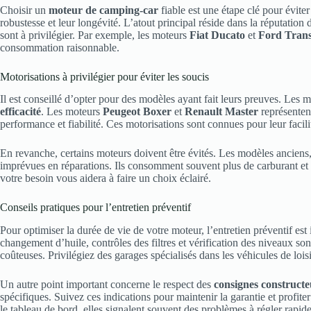
Choisir un
moteur de camping-car
fiable est une étape clé pour éviter
robustesse et leur longévité. L’atout principal réside dans la réputation
sont à privilégier. Par exemple, les moteurs
Fiat Ducato
et
Ford Trans
consommation raisonnable.
Motorisations à privilégier pour éviter les soucis
Il est conseillé d’opter pour des modèles ayant fait leurs preuves. Les mo
efficacité
. Les moteurs
Peugeot Boxer
et
Renault Master
représentent
performance et fiabilité. Ces motorisations sont connues pour leur facilité
En revanche, certains moteurs doivent être évités. Les modèles anciens, 
imprévues en réparations. Ils consomment souvent plus de carburant et 
votre besoin vous aidera à faire un choix éclairé.
Conseils pratiques pour l’entretien préventif
Pour optimiser la durée de vie de votre moteur, l’entretien préventif es
changement d’huile, contrôles des filtres et vérification des niveaux so
coûteuses. Privilégiez des garages spécialisés dans les véhicules de lois
Un autre point important concerne le respect des
consignes constructe
spécifiques. Suivez ces indications pour maintenir la garantie et profite
le tableau de bord, elles signalent souvent des problèmes à régler rapid