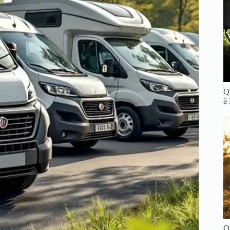
Q
à
Q