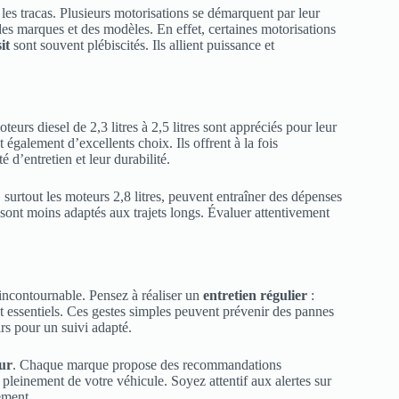
 les tracas. Plusieurs motorisations se démarquent par leur
 des marques et des modèles. En effet, certaines motorisations
it
sont souvent plébiscités. Ils allient puissance et
teurs diesel de 2,3 litres à 2,5 litres sont appréciés pour leur
 également d’excellents choix. Ils offrent à la fois
 d’entretien et leur durabilité.
surtout les moteurs 2,8 litres, peuvent entraîner des dépenses
sont moins adaptés aux trajets longs. Évaluer attentivement
t incontournable. Pensez à réaliser un
entretien régulier
:
nt essentiels. Ces gestes simples peuvent prévenir des pannes
irs pour un suivi adapté.
ur
. Chaque marque propose des recommandations
r pleinement de votre véhicule. Soyez attentif aux alertes sur
ement.