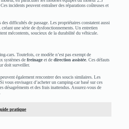
du moteur, en particulier les modèles équipés du moteur 2.3
 Ces incidents peuvent entraîner des réparations coûteuses et
s des difficultés de passage. Les propriétaires constatent aussi
créant une série de dysfonctionnements. Un entretien
tent mécontents, soucieux de la durabilité du véhicule.
ing-cars. Toutefois, ce modèle n’est pas exempt de
ux systèmes de
freinage
et de
direction assistée
. Ces défauts
 doit surveiller.
peuvent également rencontrer des soucis similaires. Les
. Si vous envisagez d’acheter un camping-car basé sur ces
s désagréments et des frais inattendus. Assurez-vous de
.
guide pratique