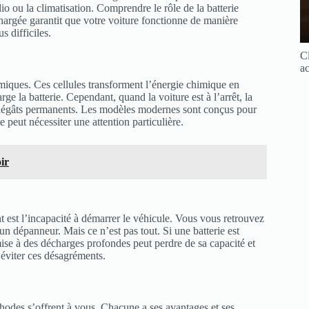
o ou la climatisation. Comprendre le rôle de la batterie
hargée garantit que votre voiture fonctionne de manière
s difficiles.
Cl
ac
imiques. Ces cellules transforment l’énergie chimique en
ge la batterie. Cependant, quand la voiture est à l’arrêt, la
s dégâts permanents. Les modèles modernes sont conçus pour
e peut nécessiter une attention particulière.
ir
 est l’incapacité à démarrer le véhicule. Vous vous retrouvez
un dépanneur. Mais ce n’est pas tout. Si une batterie est
ise à des décharges profondes peut perdre de sa capacité et
 éviter ces désagréments.
hodes s’offrent à vous. Chacune a ses avantages et ses