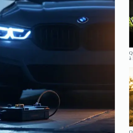
Q
à
Q