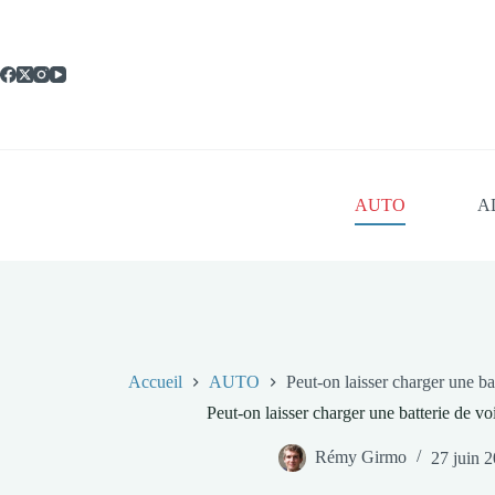
Passer
au
contenu
AUTO
A
Accueil
AUTO
Peut-on laisser charger une bat
Peut-on laisser charger une batterie de voi
Rémy Girmo
27 juin 