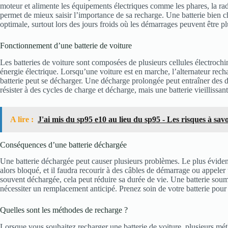
moteur et alimente les équipements électriques comme les phares, la radi
permet de mieux saisir l’importance de sa recharge. Une batterie bien c
optimale, surtout lors des jours froids où les démarrages peuvent être plu
Fonctionnement d’une batterie de voiture
Les batteries de voiture sont composées de plusieurs cellules électroch
énergie électrique. Lorsqu’une voiture est en marche, l’alternateur rechar
batterie peut se décharger. Une décharge prolongée peut entraîner de
résister à des cycles de charge et décharge, mais une batterie vieillissant
A lire :
J'ai mis du sp95 e10 au lieu du sp95 - Les risques à savo
Conséquences d’une batterie déchargée
Une batterie déchargée peut causer plusieurs problèmes. Le plus évident
alors bloqué, et il faudra recourir à des câbles de démarrage ou appeler 
souvent déchargée, cela peut réduire sa durée de vie. Une batterie soum
nécessiter un remplacement anticipé. Prenez soin de votre batterie pour
Quelles sont les méthodes de recharge ?
Lorsque vous souhaitez recharger une batterie de voiture, plusieurs mét