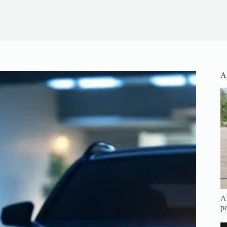
Ar
Au
pe