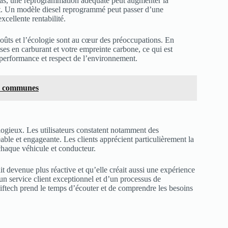
cas, une reprogrammation adéquate peut augmenter la
t. Un modèle diesel reprogrammé peut passer d’une
cellente rentabilité.
coûts et l’écologie sont au cœur des préoccupations. En
es en carburant et votre empreinte carbone, ce qui est
t performance et respect de l’environnement.
rs communes
élogieux. Les utilisateurs constatent notamment des
ble et engageante. Les clients apprécient particulièrement la
 chaque véhicule et conducteur.
 devenue plus réactive et qu’elle créait aussi une expérience
un service client exceptionnel et d’un processus de
hiftech prend le temps d’écouter et de comprendre les besoins