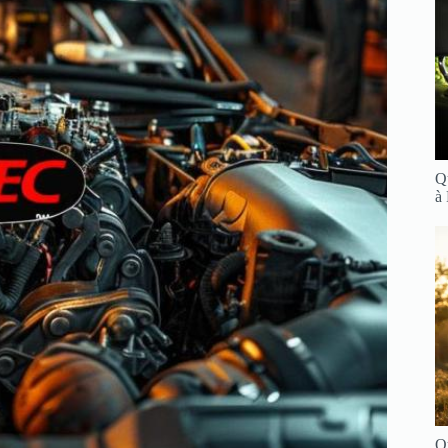
Q
à
Q