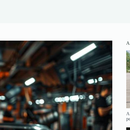
Ar
Au
pe