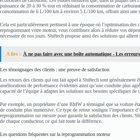
économies de carburant. Les études montrent que, dans la plupart des 
puissance de 20 à 30 % tout en réduisant la consommation de carburan
consommation de 6 L/100 km à environ 5 L/100 km, offrant ainsi une ex
Cela est particulièrement pertinent à une époque où l’optimisation des 
reprogrammant votre moteur, vous contribuez alors à réduire vos dépens
nécessaire de nos jours. Shiftech propose ainsi des solutions qui allien
A lire :
À ne pas faire avec une boîte automatique - Les erreu
Les témoignages des clients : une preuve de satisfaction
Les retours des clients qui ont fait appel à Shiftech sont généralement 
améliorations de performance évidentes ainsi qu’une conduite plus agréa
capacité de l’équipe à adapter les solutions aux besoins spécifiques de
Par exemple, un propriétaire d’une BMW a témoigné que sa voiture était
de conduite plus immersive. Ce type de retour souligne l’importance d’
reprogrammation sur mesure pour garantir la satisfaction des clients. S
de chaque conducteur, ce qui fait toute la différence.
Les questions fréquentes sur la reprogrammation moteur