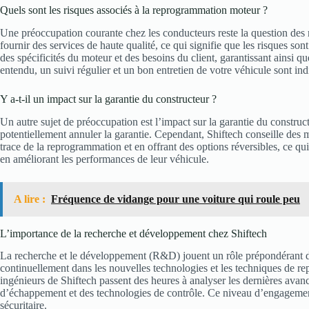
Quels sont les risques associés à la reprogrammation moteur ?
Une préoccupation courante chez les conducteurs reste la question des 
fournir des services de haute qualité, ce qui signifie que les risques s
des spécificités du moteur et des besoins du client, garantissant ainsi q
entendu, un suivi régulier et un bon entretien de votre véhicule sont in
Y a-t-il un impact sur la garantie du constructeur ?
Un autre sujet de préoccupation est l’impact sur la garantie du constru
potentiellement annuler la garantie. Cependant, Shiftech conseille des
trace de la reprogrammation et en offrant des options réversibles, ce qu
en améliorant les performances de leur véhicule.
A lire :
Fréquence de vidange pour une voiture qui roule peu
L’importance de la recherche et développement chez Shiftech
La recherche et le développement (R&D) jouent un rôle prépondérant dans
continuellement dans les nouvelles technologies et les techniques de rep
ingénieurs de Shiftech passent des heures à analyser les dernières ava
d’échappement et des technologies de contrôle. Ce niveau d’engagemen
sécuritaire.