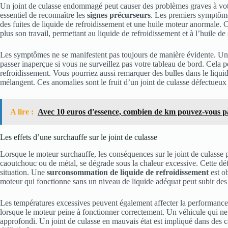
Un joint de culasse endommagé peut causer des problèmes graves à votre 
essentiel de reconnaître les
signes précurseurs
. Les premiers symptôme
des fuites de liquide de refroidissement et une huile moteur anormale. Ces
plus son travail, permettant au liquide de refroidissement et à l’huile de s
Les symptômes ne se manifestent pas toujours de manière évidente. U
passer inaperçue si vous ne surveillez pas votre tableau de bord. Cela 
refroidissement. Vous pourriez aussi remarquer des bulles dans le liqu
mélangent. Ces anomalies sont le fruit d’un joint de culasse défectueu
A lire :
Avec 10 euros d'essence, combien de km pouvez-vous p
Les effets d’une surchauffe sur le joint de culasse
Lorsque le moteur surchauffe, les conséquences sur le joint de culasse 
caoutchouc ou de métal, se dégrade sous la chaleur excessive. Cette déf
situation. Une
surconsommation de liquide de refroidissement
est ob
moteur qui fonctionne sans un niveau de liquide adéquat peut subir de
Les températures excessives peuvent également affecter la performance
lorsque le moteur peine à fonctionner correctement. Un véhicule qui n
approfondi. Un joint de culasse en mauvais état est impliqué dans des ca