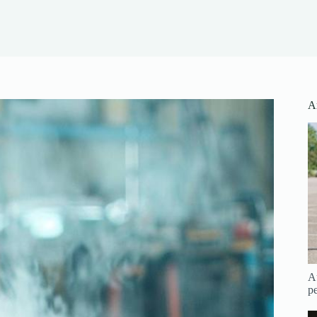
Ar
Au
pe