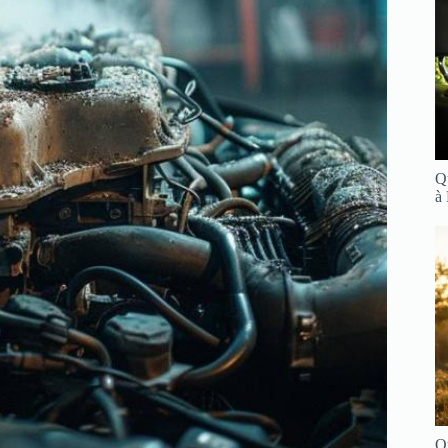
Q
à
Q