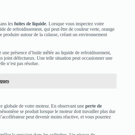
dans les
fuites de liquide
. Lorsque vous inspectez votre
uide de refroidissement, qui peut être de couleur verte, orange
se produire autour de la culasse, créant un environnement
z une présence d’huile mêlée au liquide de refroidissement,
n joint défectueux. Une telle situation peut occasionner une
lle n’est pas résolue.
iques
e globale de votre moteur. En observant une
perte de
nomène se produit lorsque le moteur doit travailler plus dur
accélérateur peut devenir moins réactive, et vous pourriez
trôler la pression dans les cylindres. Un niveau de