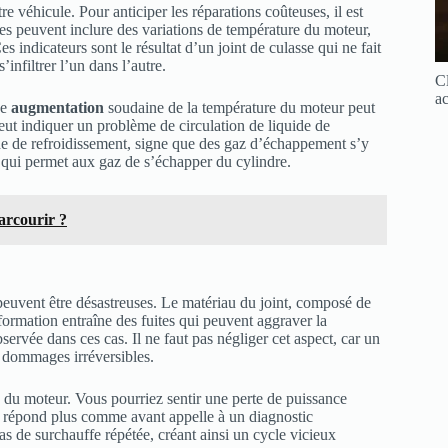
véhicule. Pour anticiper les réparations coûteuses, il est
s peuvent inclure des variations de température du moteur,
 indicateurs sont le résultat d’un joint de culasse qui ne fait
’infiltrer l’un dans l’autre.
Cl
ac
ne
augmentation
soudaine de la température du moteur peut
peut indiquer un problème de circulation de liquide de
ide de refroidissement, signe que des gaz d’échappement s’y
x qui permet aux gaz de s’échapper du cylindre.
arcourir ?
peuvent être désastreuses. Le matériau du joint, composé de
ormation entraîne des fuites qui peuvent aggraver la
servée dans ces cas. Il ne faut pas négliger cet aspect, car un
s dommages irréversibles.
 du moteur. Vous pourriez sentir une perte de puissance
e répond plus comme avant appelle à un diagnostic
s de surchauffe répétée, créant ainsi un cycle vicieux