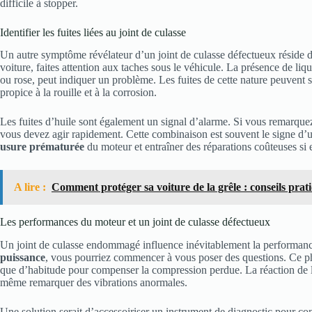
difficile à stopper.
Identifier les fuites liées au joint de culasse
Un autre symptôme révélateur d’un joint de culasse défectueux réside 
voiture, faites attention aux taches sous le véhicule. La présence de liq
ou rose, peut indiquer un problème. Les fuites de cette nature peuvent 
propice à la rouille et à la corrosion.
Les fuites d’huile sont également un signal d’alarme. Si vous remarque
vous devez agir rapidement. Cette combinaison est souvent le signe d’u
usure prématurée
du moteur et entraîner des réparations coûteuses si e
A lire :
Comment protéger sa voiture de la grêle : conseils prat
Les performances du moteur et un joint de culasse défectueux
Un joint de culasse endommagé influence inévitablement la performanc
puissance
, vous pourriez commencer à vous poser des questions. Ce phé
que d’habitude pour compenser la compression perdue. La réaction de l’
même remarquer des vibrations anormales.
Une solution serait d’accessoiriser un instrument de diagnostic pour con