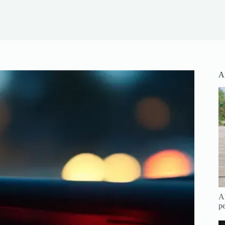
Ar
Au
pe