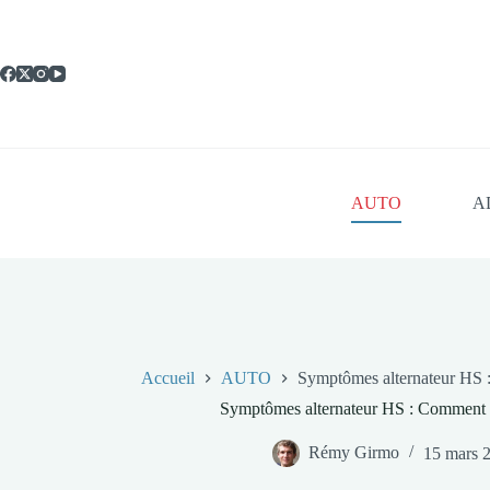
Passer
au
contenu
AUTO
A
Accueil
AUTO
Symptômes alternateur HS :
Symptômes alternateur HS : Comment l
Rémy Girmo
15 mars 