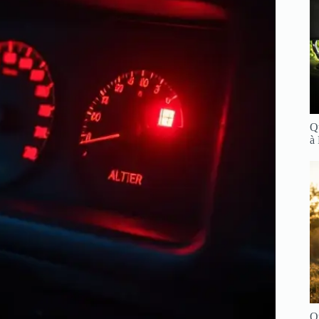
Q
à
Q