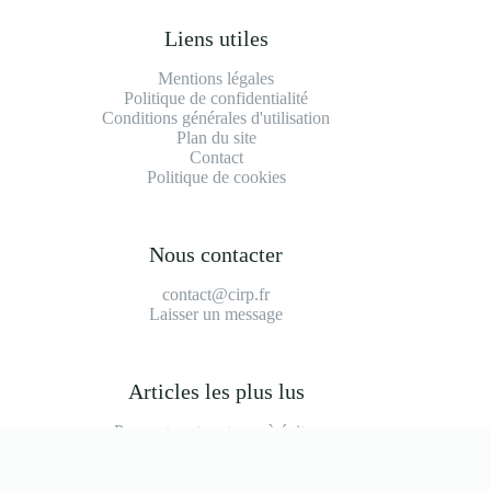
Liens utiles
Mentions légales
Politique de confidentialité
Conditions générales d'utilisation
Plan du site
Contact
Politique de cookies
Nous contacter
contact@cirp.fr
Laisser un message
Articles les plus lus
Peugeot partner tepee à éviter
2008 modèle à éviter
Durée de vie moteur 1.2 puretech 110
Prix main d'oeuvre garage