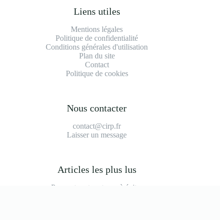
Liens utiles
Mentions légales
Politique de confidentialité
Conditions générales d'utilisation
Plan du site
Contact
Politique de cookies
Nous contacter
contact@cirp.fr
Laisser un message
Articles les plus lus
Peugeot partner tepee à éviter
2008 modèle à éviter
Durée de vie moteur 1.2 puretech 110
Prix main d'oeuvre garage