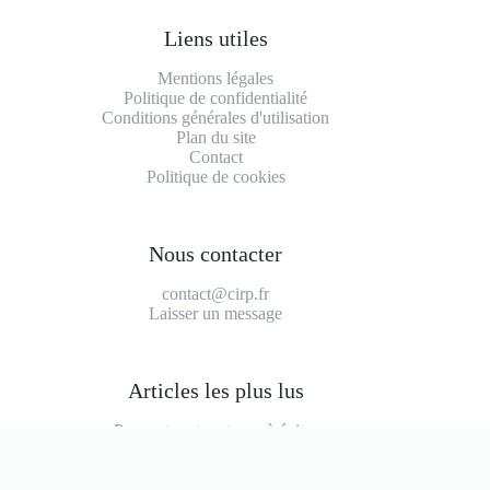
Liens utiles
Mentions légales
Politique de confidentialité
Conditions générales d'utilisation
Plan du site
Contact
Politique de cookies
Nous contacter
contact@cirp.fr
Laisser un message
Articles les plus lus
Peugeot partner tepee à éviter
2008 modèle à éviter
Durée de vie moteur 1.2 puretech 110
Prix main d'oeuvre garage