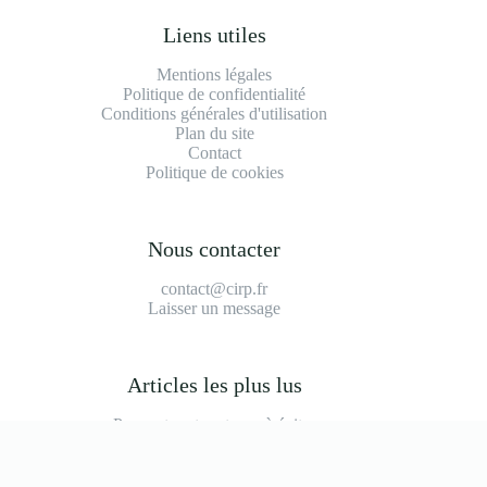
Liens utiles
Mentions légales
Politique de confidentialité
Conditions générales d'utilisation
Plan du site
Contact
Politique de cookies
Nous contacter
contact@cirp.fr
Laisser un message
Articles les plus lus
Peugeot partner tepee à éviter
2008 modèle à éviter
Durée de vie moteur 1.2 puretech 110
Prix main d'oeuvre garage