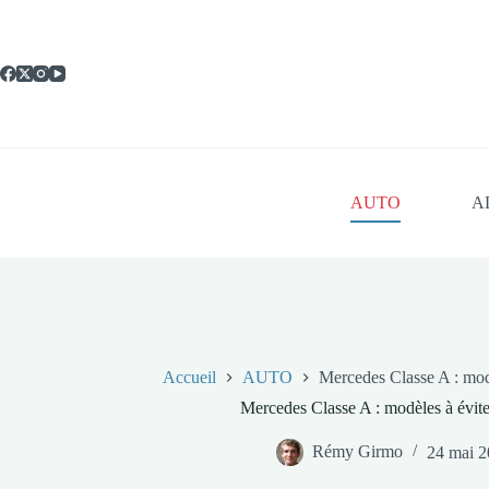
Passer
au
contenu
AUTO
A
Accueil
AUTO
Mercedes Classe A : mod
Mercedes Classe A : modèles à évit
Rémy Girmo
24 mai 2