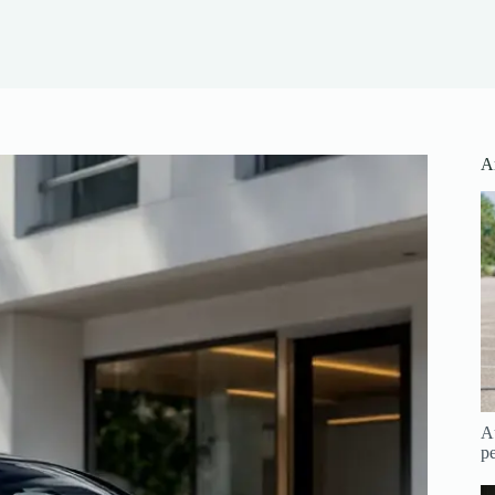
Ar
Au
pe