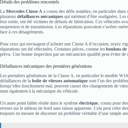
Détails des problèmes rencontrés
La
Mercedes Classe A
a connu des défis notables, en particulier dans s
plusieurs
défaillances mécaniques
qui méritent d’être soulignées. Les
leur sortie, ont été victimes de défauts de fabrication. Ces véhicules a
suspension et de transmission. Les réparations pouvaient s’avérer onéreu
face à ces désagréments.
Pour ceux qui envisagent d’acheter une Classe A d’occasion, soyez vigil
réparations ont été effectuées. Certaines pièces, comme les
boulons de 
prévu. Une bonne inspection par un mécanicien qualifié peut éviter de m
Défaillances mécaniques des premières générations
Les premières générations de la Classe A, en particulier le modèle W168
défaillances de la
boîte de vitesses automatique
sont l’un des problèm
lorsqu’elles fonctionnent mal, peuvent causer des changements de vites
mais également à la mécanique du véhicule.
Un autre point faible réside dans le système
électrique
, connu pour des
erreurs sur le tableau de bord sans raison apparente. Cela peut créer des 
toujours en mesure de discerner un problème véritable d’une simple an