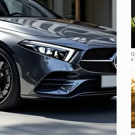
Q
à
Q