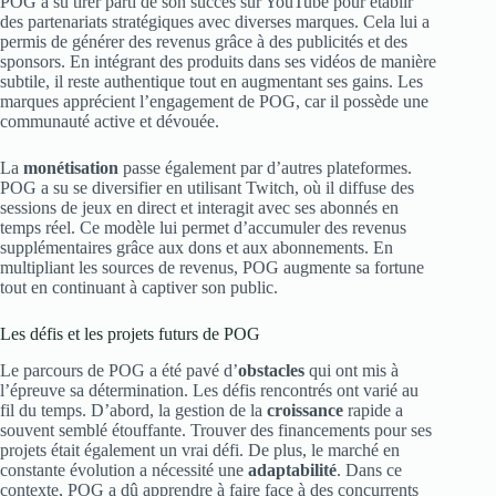
POG a su tirer parti de son succès sur YouTube pour établir
des partenariats stratégiques avec diverses marques. Cela lui a
permis de générer des revenus grâce à des publicités et des
sponsors. En intégrant des produits dans ses vidéos de manière
subtile, il reste authentique tout en augmentant ses gains. Les
marques apprécient l’engagement de POG, car il possède une
communauté active et dévouée.
La
monétisation
passe également par d’autres plateformes.
POG a su se diversifier en utilisant Twitch, où il diffuse des
sessions de jeux en direct et interagit avec ses abonnés en
temps réel. Ce modèle lui permet d’accumuler des revenus
supplémentaires grâce aux dons et aux abonnements. En
multipliant les sources de revenus, POG augmente sa fortune
tout en continuant à captiver son public.
Les défis et les projets futurs de POG
Le parcours de POG a été pavé d’
obstacles
qui ont mis à
l’épreuve sa détermination. Les défis rencontrés ont varié au
fil du temps. D’abord, la gestion de la
croissance
rapide a
souvent semblé étouffante. Trouver des financements pour ses
projets était également un vrai défi. De plus, le marché en
constante évolution a nécessité une
adaptabilité
. Dans ce
contexte, POG a dû apprendre à faire face à des concurrents