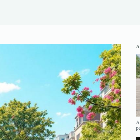
Ar
Au
pe