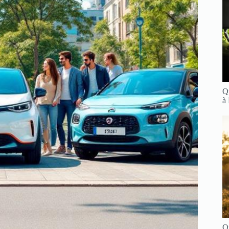
Q
à
Q