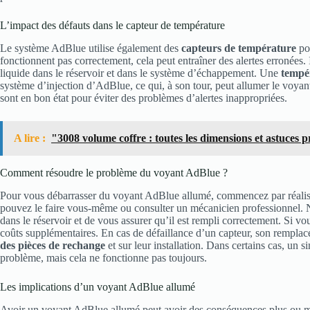
L’impact des défauts dans le capteur de température
Le système AdBlue utilise également des
capteurs de température
pou
fonctionnent pas correctement, cela peut entraîner des alertes erronées. 
liquide dans le réservoir et dans le système d’échappement. Une
tempé
système d’injection d’AdBlue, ce qui, à son tour, peut allumer le voyan
sont en bon état pour éviter des problèmes d’alertes inappropriées.
A lire :
"3008 volume coffre : toutes les dimensions et astuces 
Comment résoudre le problème du voyant AdBlue ?
Pour vous débarrasser du voyant AdBlue allumé, commencez par réali
pouvez le faire vous-même ou consulter un mécanicien professionnel. 
dans le réservoir et de vous assurer qu’il est rempli correctement. Si vo
coûts supplémentaires. En cas de défaillance d’un capteur, son remplac
des pièces de rechange
et sur leur installation. Dans certains cas, un
problème, mais cela ne fonctionne pas toujours.
Les implications d’un voyant AdBlue allumé
Avoir un voyant AdBlue allumé peut avoir des conséquences plus ou mo