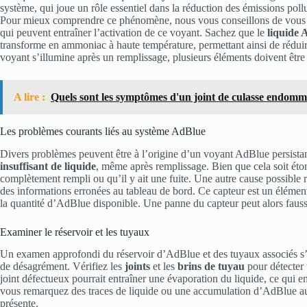
système, qui joue un rôle essentiel dans la réduction des émissions poll
Pour mieux comprendre ce phénomène, nous vous conseillons de vous pe
qui peuvent entraîner l’activation de ce voyant. Sachez que le
liquide 
transforme en ammoniac à haute température, permettant ainsi de réduir
voyant s’illumine après un remplissage, plusieurs éléments doivent êtr
A lire :
Quels sont les symptômes d'un joint de culasse endomm
Les problèmes courants liés au système AdBlue
Divers problèmes peuvent être à l’origine d’un voyant AdBlue persistan
insuffisant de liquide
, même après remplissage. Bien que cela soit éton
complètement rempli ou qu’il y ait une fuite. Une autre cause possible 
des informations erronées au tableau de bord. Ce capteur est un élément
la quantité d’AdBlue disponible. Une panne du capteur peut alors fauss
Examiner le réservoir et les tuyaux
Un examen approfondi du réservoir d’AdBlue et des tuyaux associés s’i
de désagrément. Vérifiez les
joints
et les
brins de tuyau
pour détecter
joint défectueux pourrait entraîner une évaporation du liquide, ce qui 
vous remarquez des traces de liquide ou une accumulation d’AdBlue auto
présente.