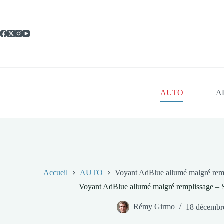
Passer
au
contenu
AUTO
A
Accueil
AUTO
Voyant AdBlue allumé malgré remp
Voyant AdBlue allumé malgré remplissage – 
Rémy Girmo
18 décembr