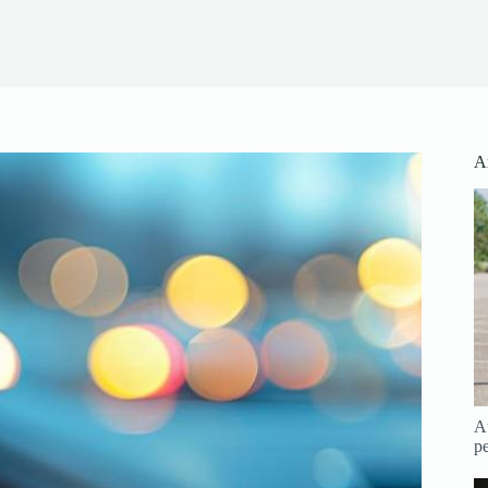
Ar
Au
pe