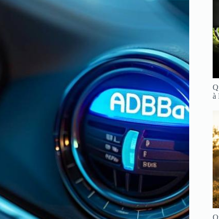
Q
à
Q