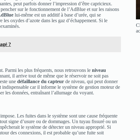
uantes, peut parfois donner l’impression d’être capricieux.
ncher sur le fonctionnement de l’AdBlue et sur les raisons
AdBlue
lui-même est un additif à base d’urée, qui se
e les oxydes d’azote dans les gaz d’échappement. Si le
Cl
e examinés.
ac
agé ?
t. Parmi les plus fréquents, nous retrouvons le
niveau
nant, il arrive tout de même que le réservoir ne soit pas
reste une
défaillance du capteur
de niveau, qui peut donner
 indispensable car il informe le système de gestion moteur de
er les données, entraînant l’allumage du voyant.
mpose. Les fuites dans le système sont une cause fréquente
 tout signe d’usure ou de dommages. Un tuyau fissuré ou un
empêcherait le système de détecter un niveau approprié. Si
ur des connexions, il est probable qu’une fuite soit