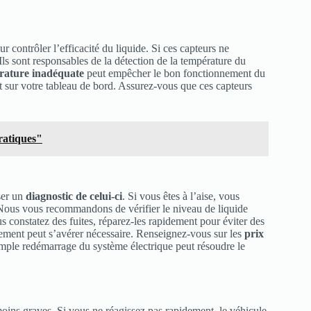
r contrôler l’efficacité du liquide. Si ces capteurs ne
Ils sont responsables de la détection de la température du
rature inadéquate
peut empêcher le bon fonctionnement du
t sur votre tableau de bord. Assurez-vous que ces capteurs
pratiques"
ser un
diagnostic de celui-ci
. Si vous êtes à l’aise, vous
Nous vous recommandons de vérifier le niveau de liquide
us constatez des fuites, réparez-les rapidement pour éviter des
ement peut s’avérer nécessaire. Renseignez-vous sur les
prix
 simple redémarrage du système électrique peut résoudre le
ins graves. Si vous ne réagissez pas rapidement, le véhicule