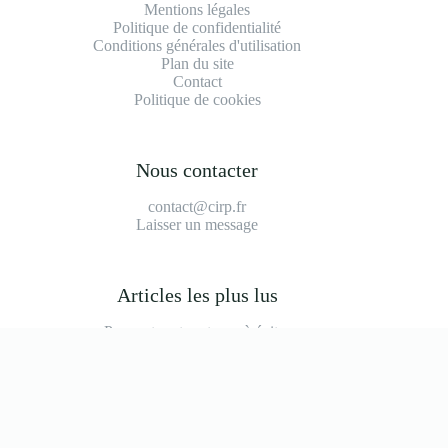
Mentions légales
Politique de confidentialité
Conditions générales d'utilisation
Plan du site
Contact
Politique de cookies
Nous contacter
contact@cirp.fr
Laisser un message
Articles les plus lus
Peugeot partner tepee à éviter
2008 modèle à éviter
Durée de vie moteur 1.2 puretech 110
Prix main d'oeuvre garage
Bmw série 1 f40 modèle à éviter
Inconvénient bombe anti-crevaison
Copyright © 2026 Cirp