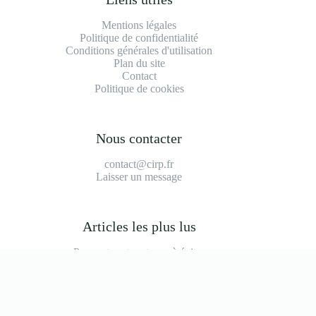
Mentions légales
Politique de confidentialité
Conditions générales d'utilisation
Plan du site
Contact
Politique de cookies
Nous contacter
contact@cirp.fr
Laisser un message
Articles les plus lus
Peugeot partner tepee à éviter
2008 modèle à éviter
Durée de vie moteur 1.2 puretech 110
Prix main d'oeuvre garage
Bmw série 1 f40 modèle à éviter
Inconvénient bombe anti-crevaison