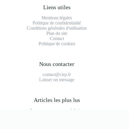
Liens utiles
Mentions légales
Politique de confidentialité
Conditions générales d'utilisation
Plan du site
Contact
Politique de cookies
Nous contacter
contact@cirp.fr
Laisser un message
Articles les plus lus
Peugeot partner tepee à éviter
2008 modèle à éviter
Durée de vie moteur 1.2 puretech 110
Prix main d'oeuvre garage