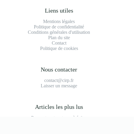
Liens utiles
Mentions légales
Politique de confidentialité
Conditions générales d'utilisation
Plan du site
Contact
Politique de cookies
Nous contacter
contact@cirp.fr
Laisser un message
Articles les plus lus
Peugeot partner tepee à éviter
2008 modèle à éviter
Durée de vie moteur 1.2 puretech 110
Prix main d'oeuvre garage